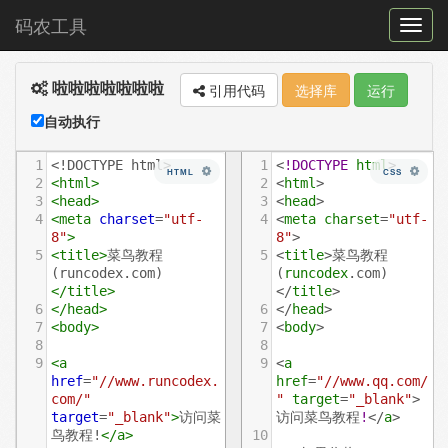
码农工具
菜
单
啦啦啦啦啦啦啦
切
引用代码
选择库
运行
换
自动执行
1
<!DOCTYPE html>
1
<
!DOCTYPE
html
>
HTML
CSS
2
<
html
>
2
<
html
>
3
<
head
>
3
<
head
> 
4
<
meta
charset
=
"utf-
4
<
meta
charset
=
"utf-
8"
>
8"
> 
5
<
title
>
菜鸟教程
5
<
title
>菜鸟教程
(runcodex.com)
(
runcodex
.com
)
</
title
>
</
title
> 
6
</
head
>
6
</
head
>
7
<
body
>
7
<
body
>
8
8
9
<
a
9
<
a
href
=
"//www.runcodex.
href
=
"//www.qq.com/
com/"
"
target
=
"_blank"
>
target
=
"_blank"
>
访问菜
访问菜鸟教程
!
</
a
>
鸟教程!
</
a
>
10