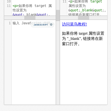
10
11
<
p
>如果你将 
target
11
<
p
>
如果你将 target 属
属性设置为 
性设置为 
&
quot
;
_blank
&
quot
;, 
&quot;
_blank
&quot;
, 
链接将在新窗口打开。
链接将在新窗口打开。
</
p
>
1
输入 JavaScript 代码……
</
p
>
12
JAVASCRIPT
12
13
</
body
>
13
</
body
>
14
</
html
>
14
</
html
>