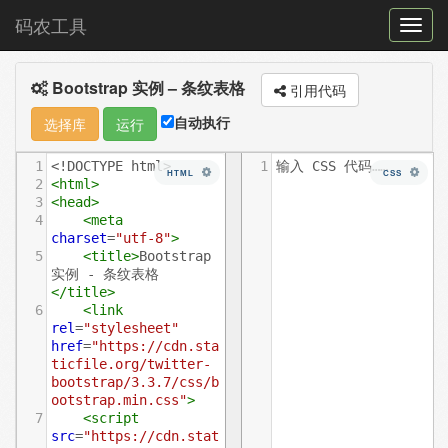
码农工具
菜
单
Bootstrap 实例 – 条纹表格
切
引用代码
换
自动执行
选择库
运行
1
<!DOCTYPE html>
1
输入 CSS 代码……
HTML
CSS
2
<
html
>
3
<
head
>
4
<
meta
charset
=
"utf-8"
>
5
<
title
>
Bootstrap 
实例 - 条纹表格
</
title
>
6
<
link
rel
=
"stylesheet"
href
=
"https://cdn.sta
ticfile.org/twitter-
bootstrap/3.3.7/css/b
ootstrap.min.css"
>
7
<
script
src
=
"https://cdn.stat