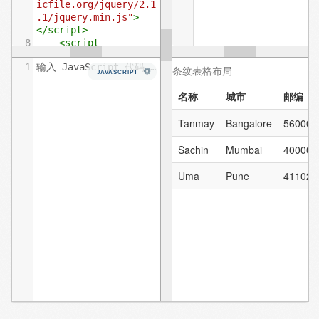
icfile.org/jquery/2.1
.1/jquery.min.js"
>
</
script
>
8
<
script
src
=
"https://cdn.stat
1
输入 JavaScript 代码……
icfile.org/twitter-
JAVASCRIPT
bootstrap/3.3.7/js/bo
otstrap.min.js"
>
</
script
>
9
</
head
>
10
<
body
>
11
12
<
table
class
=
"table 
table-striped"
>
13
<
caption
>
条纹表格
布局
</
caption
>
14
<
thead
>
15
<
tr
>
16
<
th
>
名称
</
th
>
17
<
th
>
城市
</
th
>
18
<
th
>
邮编
</
th
>
19
</
tr
>