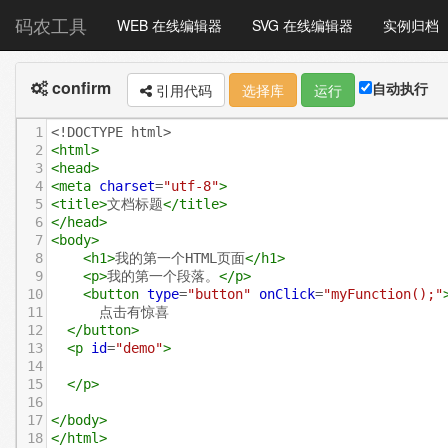
码农工具
WEB 在线编辑器
SVG 在线编辑器
实例归档
confirm
自动执行
引用代码
选择库
运行
1
<!DOCTYPE html>
2
<
html
>
3
<
head
>
4
<
meta
charset
=
"utf-8"
>
5
<
title
>
文档标题
</
title
>
6
</
head
>
7
<
body
>
8
<
h1
>
我的第一个HTML页面
</
h1
>
9
<
p
>
我的第一个段落。
</
p
>
10
<
button
type
=
"button"
onClick
=
"myFunction();"
11
      点击有惊喜
12
</
button
>
13
<
p
id
=
"demo"
>
14
15
</
p
>
16
17
</
body
>
18
</
html
>