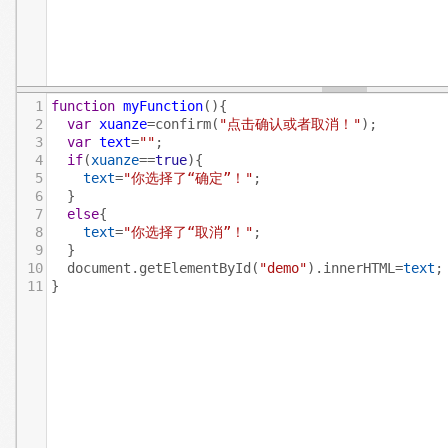
1
function
myFunction
(){
2
var
xuanze
=
confirm
(
"点击确认或者取消！"
);
3
var
text
=
""
;
4
if
(
xuanze
==
true
){
5
text
=
"你选择了“确定”！"
;
6
  }
7
else
{
8
text
=
"你选择了“取消”！"
;
9
  }
10
document
.
getElementById
(
"demo"
).
innerHTML
=
text
;
11
}