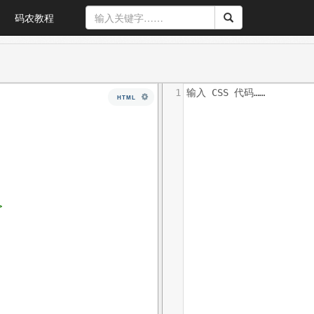
码农教程
1
输入 CSS 代码……
HTML
>