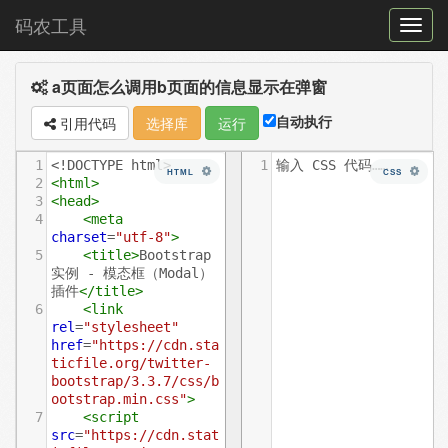
码农工具
菜
单
a页面怎么调用b页面的信息显示在弹窗
切
换
自动执行
引用代码
选择库
运行
1
<!DOCTYPE html>
1
输入 CSS 代码……
HTML
CSS
2
<
html
>
3
<
head
>
4
<
meta
charset
=
"utf-8"
>
5
<
title
>
Bootstrap 
实例 - 模态框（Modal）
插件
</
title
>
6
<
link
rel
=
"stylesheet"
href
=
"https://cdn.sta
ticfile.org/twitter-
bootstrap/3.3.7/css/b
ootstrap.min.css"
>
7
<
script
src
=
"https://cdn.stat