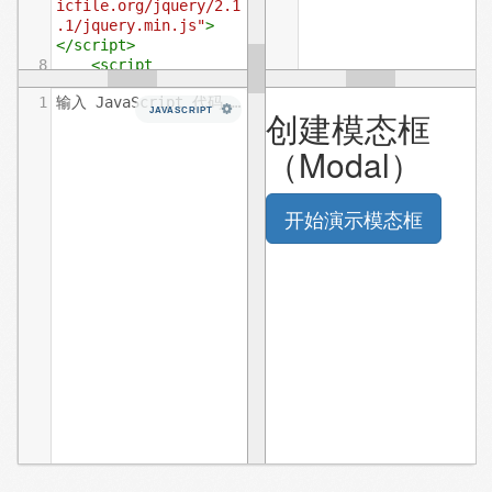
icfile.org/jquery/2.1
.1/jquery.min.js"
>
</
script
>
8
<
script
src
=
"https://cdn.stat
1
输入 JavaScript 代码……
icfile.org/twitter-
JAVASCRIPT
bootstrap/3.3.7/js/bo
otstrap.min.js"
>
</
script
>
9
</
head
>
10
<
body
>
11
12
<
h2
>
创建模态框（Modal）
</
h2
>
13
<!-- 按钮触发模态框 --
>
14
<
button
class
=
"btn 
btn-primary btn-lg"
data-toggle
=
"modal"
data-
target
=
"#myModal"
>
15
开始演示模态框
16
</
button
>
17
<!-- 模态框（Modal） -
->