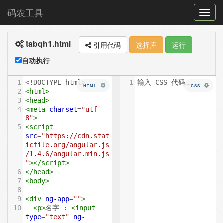
码农工具
菜
单
tabqh1.html
切
引用代码
选择库
运行
换
自动执行
1
<!DOCTYPE html>
1
输入 CSS 代码……
HTML
CSS
2
<
html
>
3
<
head
>
4
<
meta
charset
=
"utf-
8"
>
5
<
script
src
=
"https://cdn.stat
icfile.org/angular.js
/1.4.6/angular.min.js
"
></
script
>
6
</
head
>
7
<
body
>
8
9
<
div
ng-app
=
""
>
10
<
p
>
名字 : 
<
input
type
=
"text"
ng-