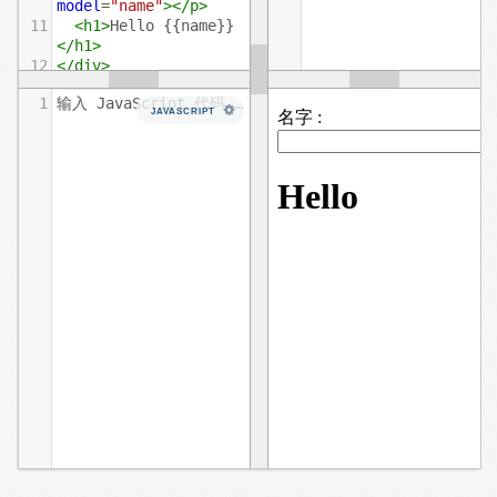
model
=
"name"
></
p
>
11
<
h1
>
Hello {{name}}
</
h1
>
12
</
div
>
13
1
输入 JavaScript 代码……
14
</
body
>
JAVASCRIPT
15
</
html
>