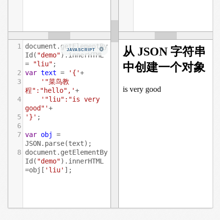
1
document
.
getElementBy
JAVASCRIPT
Id
(
"demo"
).
innerHTML
=
"liu"
;
2
var
text
=
'{'
+
3
'"菜鸟教
程":"hello",'
+
4
'"liu":"is very 
good"'
+
5
'}'
;
6
7
var
obj
=
JSON
.
parse
(
text
);
8
document
.
getElementBy
Id
(
"demo"
).
innerHTML
=
obj
[
'liu'
];