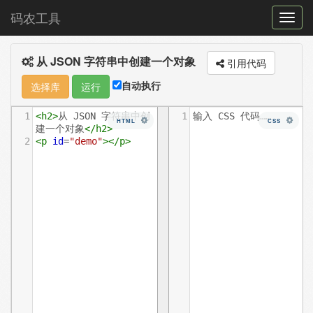
码农工具
菜
单
从 JSON 字符串中创建一个对象
切
引用代码
换
自动执行
选择库
运行
1
<
h2
>
从 JSON 字符串中创
1
输入 CSS 代码……
HTML
CSS
建一个对象
</
h2
>
2
<
p
id
=
"demo"
></
p
>