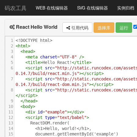
码农工具
WEB 在线编辑器
SVG 在线编辑器
实例归档
React Hello World
引用代码
选择库
运行
1
<!DOCTYPE html>
2
<
html
>
3
<
head
>
4
<
meta
charset
=
"UTF-8"
/>
5
<
title
>
Hello React!
</
title
>
6
<
script
src
=
"http://static.runcodex.com/asset
0.14.7/build/react.min.js"
></
script
>
7
<
script
src
=
"http://static.runcodex.com/asset
0.14.7/build/react-dom.min.js"
></
script
>
8
<
script
src
=
"http://static.runcodex.com/asset
</
script
>
9
</
head
>
10
<
body
>
11
<
div
id
=
"example"
></
div
>
12
<
script
type
=
"text/babel"
>
13
      ReactDOM.render(
14
        <h1>Hello, world!</h1>,
15
        document.getElementById('example')