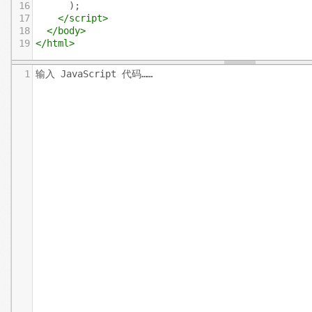
16
      );
17
</
script
>
18
</
body
>
19
</
html
>
1
输入 JavaScript 代码……