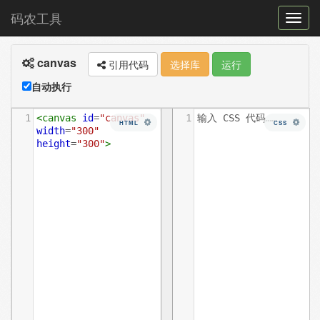
码农工具
菜
单
canvas
切
引用代码
选择库
运行
换
自动执行
1
<
canvas
id
=
"canvas"
1
输入 CSS 代码……
HTML
CSS
width
=
"300"
height
=
"300"
>