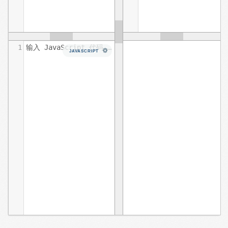
1
输入 JavaScript 代码……
JAVASCRIPT