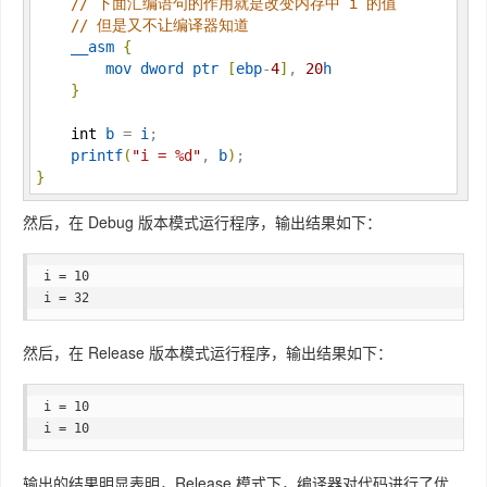
// 下面汇编语句的作用就是改变内存中 i 的值
// 但是又不让编译器知道
__asm
{
mov
dword
ptr
[
ebp
-
4
]
, 
20
h
}
int
b
 = 
i
;

printf
(
"
i = %d
"
, 
b
)
}
然后，在 Debug 版本模式运行程序，输出结果如下：
i = 10

i = 32
然后，在 Release 版本模式运行程序，输出结果如下：
i = 10

i = 10
输出的结果明显表明，Release 模式下，编译器对代码进行了优