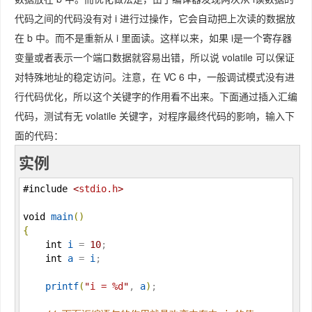
代码之间的代码没有对 i 进行过操作，它会自动把上次读的数据放
在 b 中。而不是重新从 i 里面读。这样以来，如果 i是一个寄存器
变量或者表示一个端口数据就容易出错，所以说 volatile 可以保证
对特殊地址的稳定访问。注意，在 VC 6 中，一般调试模式没有进
行代码优化，所以这个关键字的作用看不出来。下面通过插入汇编
代码，测试有无 volatile 关键字，对程序最终代码的影响，输入下
面的代码：
实例
#include
<
stdio.h
>
void
main
(
)
{
int
i
 = 
10
;

int
a
 = 
i
;

printf
(
"
i = %d
"
, 
a
)
;
