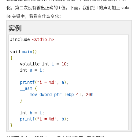
化，第二次没有输出正确的 i 值。下面，我们把 i 的声明加上 volat
ile 关键字，看看有什么变化：
实例
#include
<
stdio.h
>
void
main
(
)
{
volatile
int
i
 = 
10
;

int
a
 = 
i
;

printf
(
"
i = %d
"
, 
a
)
;

__asm
{
mov
dword
ptr
[
ebp
-
4
]
, 
20
h
}
int
b
 = 
i
;

printf
(
"
i = %d
"
, 
b
)
}