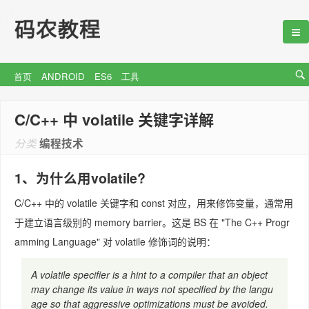
首页
ANDROID
ES6
工具
C/C++ 中 volatile 关键字详解
分类
编程技术
1、为什么用volatile?
C/C++ 中的 volatile 关键字和 const 对应，用来修饰变量，通常用
于建立语言级别的 memory barrier。这是 BS 在 "The C++ Progr
amming Language" 对 volatile 修饰词的说明：
A volatile specifier is a hint to a compiler that an object
may change its value in ways not specified by the langu
age so that aggressive optimizations must be avoided.