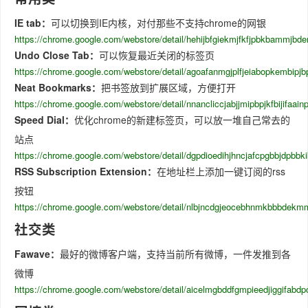
IE tab：
可以切换到IE内核，对付那些不支持chrome的网银
https://chrome.google.com/webstore/detail/hehijbfgiekmjfkfjpbkbammjbd
Undo Close Tab：
可以恢复最近关闭的标签页
https://chrome.google.com/webstore/detail/agoafanmgjplfjeiabopkembipj
Neat Bookmarks：
把书签放到扩展区域，方便打开
https://chrome.google.com/webstore/detail/nnancliccjabjjmipbpjkfbijifaain
Speed Dial：
优化chrome的新建标签页，可以放一堆自己常去的
站点
https://chrome.google.com/webstore/detail/dgpdioedihjhncjafcpgbbjdpbbki
RSS Subscription Extension：
在地址栏上添加一键订阅的rss
按钮
https://chrome.google.com/webstore/detail/nlbjncdgjeocebhnmkbbbdekm
社交类
Fawave：
最好的微博客户端，支持当前所有微博，一件发推到各
微博
https://chrome.google.com/webstore/detail/aicelmgbddfgmpieedjiggifabdp