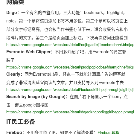
网摘类
Diigo：
一个有名的书签应用，三大功能：bookmark，highlight，
note。第一个是将该页添加书签不用多说，第二个是可以将页面上
部分文字标记高亮，也会被当作书签存储下来，适合收集名言和小
段碎片的文字。第三个是给页面加上标注，下次再次访问还能看到
https://chrome.google.com/webstore/detail/oojbgadfejifecebmdnhhkbhdja
Evernote Web Clipper：
不用多介绍了吧，用Evernote的肯定都
装了
https://chrome.google.com/webstore/detail/pioclpoplcdbaefihamjohnefbikji
Clearly：
同为Evernote出品，轻点一下就能让满篇广告的博客就
变成了非常清爽适宜阅读的文章，并且支持导入到Evernote中去
https://chrome.google.com/webstore/detail/iooicodkiihhpojmmeghjclgihfjdj
Search by Image (by Google)：
在图片右下角显示一个icon，点
击一键去google图搜图
https://chrome.google.com/webstore/detail/dajedkncpodkggklbegccjpmng
IT民工必备
Firebug：
不用多介绍了吧，如果不了解请查看：
Firebug 教程