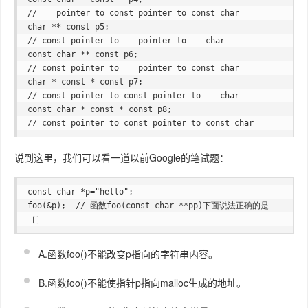
//    pointer to const pointer to const char 

char ** const p5;

// const pointer to    pointer to    char 

const char ** const p6;

// const pointer to    pointer to const char 

char * const * const p7;

// const pointer to const pointer to    char 

const char * const * const p8;

// const pointer to const pointer to const char
说到这里，我们可以看一道以前Google的笔试题：
const char *p="hello";       

foo(&p);  // 函数foo(const char **pp)下面说法正确的是
［］
A.函数foo()不能改变p指向的字符串内容。
B.函数foo()不能使指针p指向malloc生成的地址。