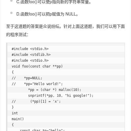
C.函数foo()可以使p指向新的字符串常量。
D.函数foo()可以把p赋值为 NULL。
至于这道题的答案是众说纷纭。针对上面这道题，我们可以用下面
的程序测试：
#include <stdio.h>

#include <stdlib.h>

#include <stdio.h>

void foo(const char **pp)

{

//    *pp=NULL;

//    *pp="Hello world!";

        *pp = (char *) malloc(10);

        snprintf(*pp, 10, "hi google!");

//       (*pp)[1] = 'x';

}

int

main()

{

    const char *p="hello";
