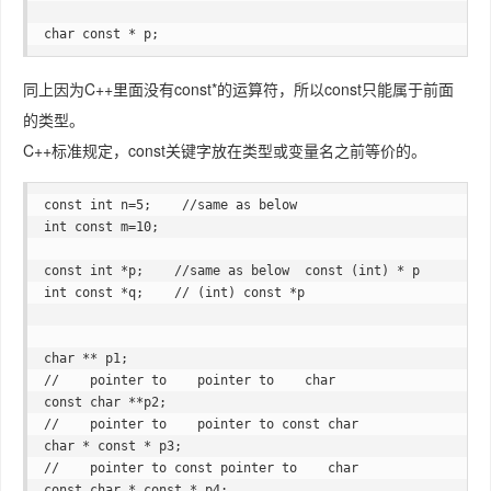
char const * p; 
同上因为C++里面没有const*的运算符，所以const只能属于前面
的类型。
C++标准规定，const关键字放在类型或变量名之前等价的。
const int n=5;    //same as below

int const m=10;

const int *p;    //same as below  const (int) * p

int const *q;    // (int) const *p

char ** p1; 

//    pointer to    pointer to    char 

const char **p2;

//    pointer to    pointer to const char 

char * const * p3;

//    pointer to const pointer to    char 

const char * const * p4;
