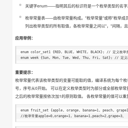
关键字enum——指明其后的标识符是一个枚举类型的名字
枚举常量表——由枚举常量构成。"枚举常量"或称"枚举
列出枚举类型的所有取值，各枚举常量之间以"，"间隔，
应用举例：
enum color_set1 {RED, BLUE, WHITE, BLACK}; // 定义枚举类
enum week {Sun, Mon, Tue, Wed, Thu, Fri, Sat}; // 
重要提示：
枚举常量代表该枚举类型的变量可能取的值，编译系统为每个枚
号，序号从0开始。 可以在定义枚举类型时为部分或全部枚举
之后的枚举常量按依次加1的原则取值。 各枚举常量的值可以重
enum fruit_set {apple, orange, banana=1, peach, grape}
//枚举常量apple=0,orange=1, banana=1,peach=2,grape=3。