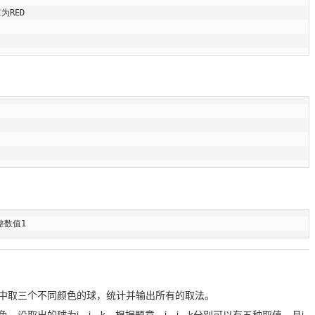
为RED

的整数值1
中取三个不同颜色的球，统计并输出所有的取法。
设取出的球为i、j、k，根据题意，i、j、k分别可以有五种取值，且i