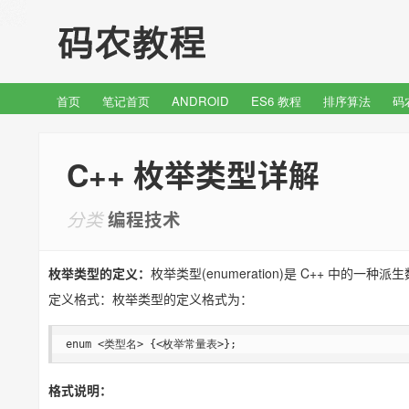
首页
笔记首页
ANDROID
ES6 教程
排序算法
码
C++ 枚举类型详解
分类
编程技术
枚举类型的定义：
枚举类型(enumeration)是 C++ 中
定义格式：枚举类型的定义格式为：
enum <类型名> {<枚举常量表>};
格式说明：