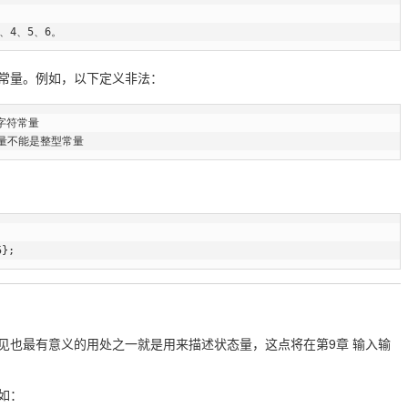
3、4、5、6。
常量。例如，以下定义非法：
是字符常量

/枚举常量不能是整型常量
5};
见也最有意义的用处之一就是用来描述状态量，这点将在第9章 输入输
如：