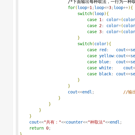
/*
下面输出每种取法，一行为一种
for
(
loop
=
1
;
loop
<=
3
;
loop
++
)
{
switch
(
loop
)
{
case
1
: 
color
=
(
colo
case
2
: 
color
=
(
colo
case
3
: 
color
=
(
colo
}
switch
(
color
)
{
case
red
:   
cout
<<
s
case
yellow
:
cout
<<
s
case
blue
:  
cout
<<
s
case
white
:    
cout
case
black
: 
cout
<<
s
}
}
cout
<<
endl
;            
//输
}
}
}
}
cout
<<
"
共有：
"
<<
counter
<<
"
种取法
"
<<
endl
;

return
0
}