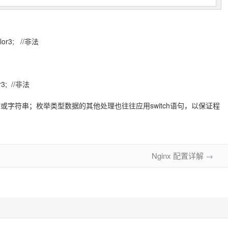
r3; //非法
; //非法
符或字符串；枚举类型数据的其他处理也往往应用switch语句，以保证程
Nginx 配置详解
→