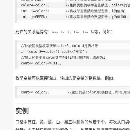
color4=color3;        //相同类型的枚举变量赋值，color4的值
int  i=color3;        //将枚举变量赋给整型变量，i的值为1

int  j=GREEN;         //将枚举常量赋给整型变量，j的值为0
允许的关系运算有：==、<、>、<=、>=、!=等，例如：
//比较同类型枚举变量color3，color4是否相等

if (color3==color4) cout<<"相等"；

//输出的是变量color3与WHITE的比较结果，结果为1

cout<< color3<WHITE;
枚举变量可以直接输出，输出的是变量的整数值。例如：
cout<< color3;         //输出的是color3的整数值，即RED
实例
口袋中有红、黄、蓝、白、黑五种颜色的球若干个，每次从口袋
分析：
由于球只能是五种颜色之一，故可用枚举类型表示球的颜色。