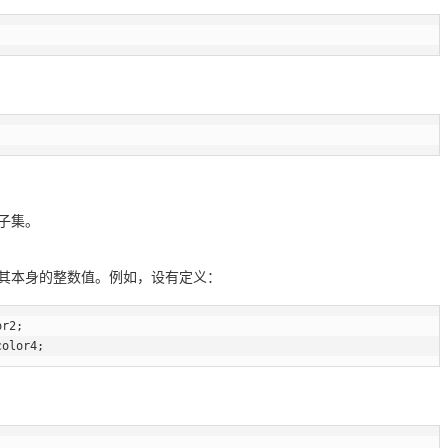
;
子集。
其本身的整数值。例如，设有定义：
r2;

color4;