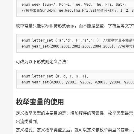
enum week {Sun=7, Mon=1, Tue, Wed, Thu, Fri, Sat};

//枚举常量Sun,Mon,Tue,Wed,Thu,Fri,Sat的值分别为7、1、2、
枚举常量只能以标识符形式表示，而不能是整型、字符型等文字
enum letter_set {'a','d','F','s','T'}; //枚举常量不能
enum year_set{2000,2001,2002,2003,2004,2005}; /
可改为以下形式则定义合法：
enum letter_set {a, d, F, s, T};

enum year_set{y2000, y2001, y2002, y2003, y2004, y200
枚举变量的使用
定义枚举类型的主要目的是：增加程序的可读性。枚举类型最常
出流类看到。
定义格式：定义枚举类型之后，就可以定义该枚举类型的变量，