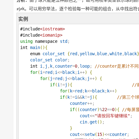
≠j≠k。可以用穷举法，逐个检验每一种可能的组合，从中找出
实例
#include
<
iostream
>
#include
<
iomanip
>
using
namespace
std
int
main
(
)
{
enum
color_set
{
red
,
yellow
,
blue
,
white
,
black
color_set
color
; 

int
i
,
j
,
k
,
counter
=
0
,
loop
; 
//counter是累计
for
(
i
=
red
;
i
<=
black
;
i
++
)
{
for
(
j
=
red
;
j
<=
black
;
j
++
)
{
if
(
i
!=
j
)
{
/
for
(
k
=
red
;
k
<=
black
;
k
++
)
if
(
k
!=
i
&&
k
!=
j
)
{
//第三个
counter
++;

if
(
(
counter
)
%
22
==
0
)
{
//每屏
cout
<<
"
请按回车键继续
"
;

cin
.
get
(
)
;

}
cout
<<
setw
(
15
)
<<
counter
;
