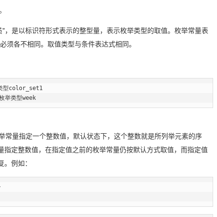
。
成员"，是以标识符形式表示的整型量，表示枚举类型的取值。枚举常量表
且必须各不相同。取值类型与条件表达式相同。
型color_set1

定义枚举类型week
举常量指定一个整数值，默认状态下，这个整数就是所列举元素的序
常量指定整数值，在指定值之前的枚举常量仍按默认方式取值，而指定值
复。例如：

