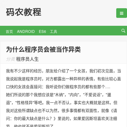
首页
ANDROID
ES6
工具
为什么程序员会被当作异类
分类
程序员人生
我有不少这样的经历，朋友给介绍了一个女孩，我们初次见面，当
我说起我是程序员时，对方都露出一种异样的表情，有些比较心直
口快的女孩会直接问：我听说你们做程序员的都有些那个….
她们所说的那个我想应该是"木纳"，"内向"，"不爱说话"，"邋
遢"，"性格怪异"等吧。我一点不否认，事实也大概就是这样。但
我对这些所谓缺点也不以为然，很多事情都有双面性，就像《请
问：你的最大缺点是什么？》里说的，如果爱因斯坦喜欢关注细
节，他也就不是爱因斯坦了。