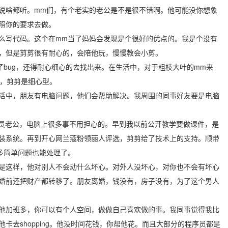
说啥都听。mm们，有个老实的老公是不是很不错啊。他可能没你想象
照你的要求去做。
么写代码。这个在mm当了妈妈会发现是个很好的优点的。我是个没有
，但是剪剪很有耐心的，会陪他玩，慢慢教会小剪。
了bug，还得耐心细心的去找出来。在生活中，对于粗枝大叶的mm来
型，剪剪是细心型。
活中，朋友有电脑问题，他们会帮助解决。我周围的同事好友要是电脑
员老公，电脑上很多事不用担心的。早到我以前公开教学要做课件，是
装系统。再到开心网兰蔻粉领丽人评选，剪剪给了技术上的支持。顺带
多简单问题也能处理了。
是这样，他对别人不会动什么坏心。对外人没坏心，对你也不会有坏心
婚前还把财产都转移了。朋友离婚，钱没有，房子没有，为了这个男人
他加班多，你可以有个人空间，做做自己喜欢做的事。我同事觉得我比
去shopping。他没时间花钱，你帮他花。而且大部分的程序员都是