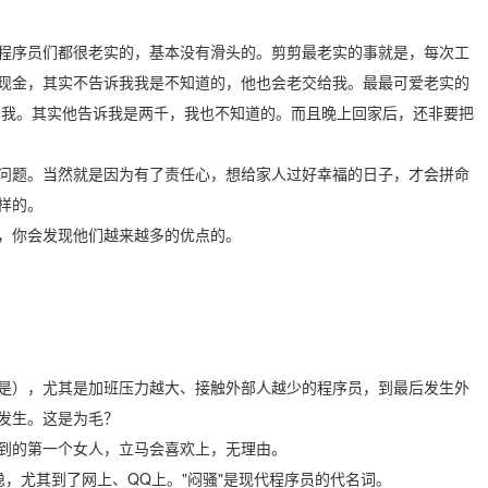
程序员们都很老实的，基本没有滑头的。剪剪最老实的事就是，每次工
现金，其实不告诉我我是不知道的，他也会老交给我。最最可爱老实的
给我。其实他告诉我是两千，我也不知道的。而且晚上回家后，还非要把
。
问题。当然就是因为有了责任心，想给家人过好幸福的日子，才会拼命
样的。
中，你会发现他们越来越多的优点的。
是），尤其是加班压力越大、接触外部人越少的程序员，到最后发生外
发生。这是为毛？
到的第一个女人，立马会喜欢上，无理由。
，尤其到了网上、QQ上。"闷骚"是现代程序员的代名词。