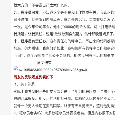
很大方的，不会说自己太太什么的。
九、程序员可爱
。不知道这个是不是和工作性质有关，我认识的
资还没加，就是听到内部风声，就会先告诉我。每次有机会发了
一次，是今年公司年会，他中了4000的现金大奖。马上打电话
我摇醒，让我数钱，说是"数钱数到自然醒"。估计那晚是喝多了
十、程序员有责任心
。没有责任心的程序员，写出来的代码都是
加班，努力赚钱。我家剪剪如此，我相信所有的程序员们都是这
mm们，选个程序员当老公不会错的。相信我吧!在今后的相处
——————–原文结束
网友的反驳观点列表如下：
1、关于外遇
实际上我看到的一些朋友大部分是上了年纪的程序员（当然不全
遇的几率很多。相反，性格相对开朗、接触的人比较多的不太会
就像一个男人长期在孤岛囚禁。终于有天重见天日，这时他对看
2、程序员老实吗？大多数程序员外表很老实，但是内心很不安稳