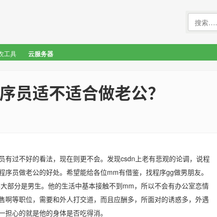
农工具
云服务器
序员适不适合做老公？
员有过不好的看法，现在则更不会。发现csdn上老有悲观的论调，说程
程序员做老公的好处。希望能给各位mm有借鉴，找程序gg做男朋友。
大部分是男生。他的生活中基本接触不到mm，所以不会有办公室恋情
售啊等职位，需要和外人打交道，而且应酬多，所面对的诱惑多，外遇
一担心的就是他的身体是否吃得消。