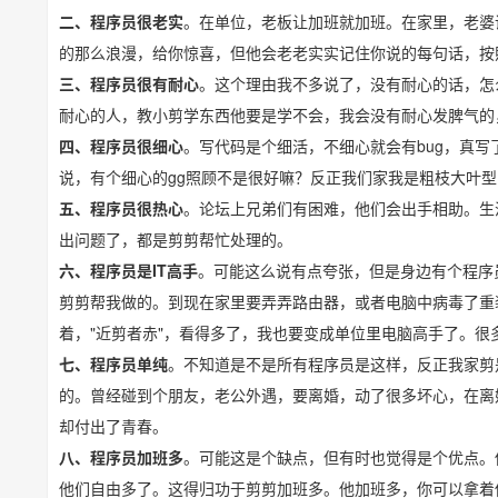
二、程序员很老实
。在单位，老板让加班就加班。在家里，老婆
的那么浪漫，给你惊喜，但他会老老实实记住你说的每句话，按
三、程序员很有耐心
。这个理由我不多说了，没有耐心的话，怎
耐心的人，教小剪学东西他要是学不会，我会没有耐心发脾气的
四、程序员很细心
。写代码是个细活，不细心就会有bug，真写
说，有个细心的gg照顾不是很好嘛？反正我们家我是粗枝大叶
五、程序员很热心
。论坛上兄弟们有困难，他们会出手相助。生
出问题了，都是剪剪帮忙处理的。
六、程序员是IT高手
。可能这么说有点夸张，但是身边有个程序
剪剪帮我做的。到现在家里要弄弄路由器，或者电脑中病毒了重
着，"近剪者赤"，看得多了，我也要变成单位里电脑高手了。很
七、程序员单纯
。不知道是不是所有程序员是这样，反正我家剪
的。曾经碰到个朋友，老公外遇，要离婚，动了很多坏心，在离
却付出了青春。
八、程序员加班多
。可能这是个缺点，但有时也觉得是个优点。
他们自由多了。这得归功于剪剪加班多。他加班多，你可以拿着他卡