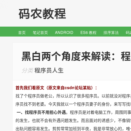
首页
笔记首页
ANDROID
ES6 教程
排序算法
码
黑白两个角度来解读：程
分类
程序员人生
首先我们看原文（原文来自csdn论坛某贴）：
​找了个程序员做老公，所以认识了很多程序员。以前就没对程序
序员找不到老婆。今天我就以一个程序员妻子的身份，来写写找
一、找程序员不用担心外遇
。程序员是对着电脑工作，周围同事
的发生，也就不会有外遇问题发生。而且面对的诱惑少，不像销
出轨问题容易发生。剪剪常常加班到半夜，我是非常放心的，唯