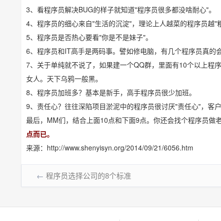
3、看程序员解决BUG的样子就知道"程序员很多都没啥耐心"。
4、程序员的细心来自"生活的沉淀"，理论上人越菜的程序员越"
5、程序员是否热心要看"你是不是妹子"。
6、程序员和IT高手是两码事。譬如修电脑，有几个程序员真的
7、关于单纯就不说了，如果建一个QQ群，里面有10个以上程
女人。天下乌鸦一般黑。
8、程序员加班多？基本是新手，高手程序员很少加班。
9、责任心？往往深陷项目淤泥中的程序员很讨厌"责任心"，客
最后，MM们，结合上面10点和下面9点。你还会找个程序员做
点而已。
来源：http://www.shenyisyn.org/2014/09/21/6056.htm
←
程序员选择公司的8个标准