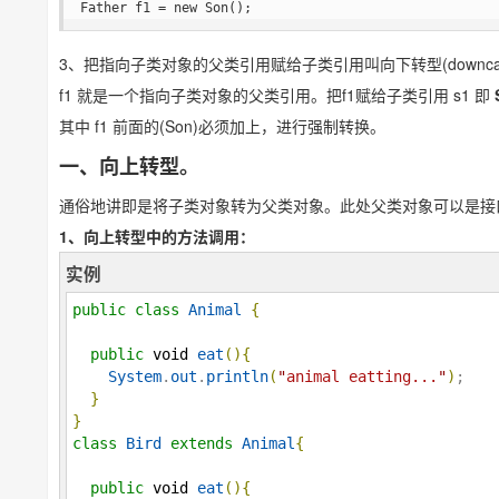
Father f1 = new Son();
3、把指向子类对象的父类引用赋给子类引用叫向下转型(downcas
f1 就是一个指向子类对象的父类引用。把f1赋给子类引用 s1 即
其中 f1 前面的(Son)必须加上，进行强制转换。
一、向上转型。
通俗地讲即是将子类对象转为父类对象。此处父类对象可以是接
1、向上转型中的方法调用：
实例
public
class
Animal
{
public
void
eat
(
)
{
System
.
out
.
println
(
"
animal eatting...
"
)
;

}
}
class
Bird
extends
Animal
{
public
void
eat
(
)
{