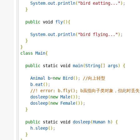
System
.
out
.
println
(
"
bird eatting...
"
)
;

}
public
void
fly
(
)
{
System
.
out
.
println
(
"
bird flying...
"
)
;

}
}
class
Main
{
public
static
void
main
(
String
[
]
args
)
{
Animal
b
=
new
Bird
(
)
; 
//
向上转型
b
.
eat
(
)
; 

//
! error: b.fly(); b虽指向子类对象，但此时丢失
dosleep
(
new
Male
(
)
)
;

dosleep
(
new
Female
(
)
)
;

}
public
static
void
dosleep
(
Human
h
)
{
h
.
sleep
(
)
;

}