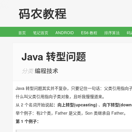
首页
笔记首页
ANDROID
ES6 教程
排序算法
码
Java 转型问题
分类
编程技术
Java 转型问题其实并不复杂，只要记住一句话：父类引用指向
什么叫父类引用指向子类对象，且听我慢慢道来。
从 2 个名词开始说起
：向上转型(upcasting)
、
向下转型(downc
举个例子：有2个类，Father 是父类，Son 类继承自 Father。
第 1 个例子：