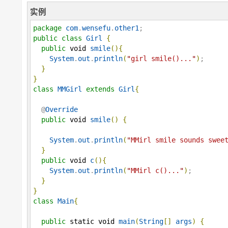
实例
package
com
.
wensefu
.
other1
public
class
Girl
{
public
void
smile
(
)
{
System
.
out
.
println
(
"
girl smile()...
"
)
;

}
}
class
MMGirl
extends
Girl
{
  @
Override
public
void
smile
(
)
{
System
.
out
.
println
(
"
MMirl smile sounds swee
}
public
void
c
(
)
{
System
.
out
.
println
(
"
MMirl c()...
"
)
;

}
}
class
Main
{
public
static
void
main
(
String
[
]
args
)
{