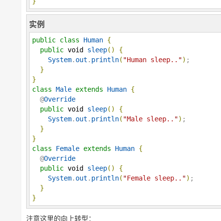
}
实例
public
class
Human
{
public
void
sleep
(
)
{
System
.
out
.
println
(
"
Human sleep..
"
)
;

}
}
class
Male
extends
Human
{
  @
Override
public
void
sleep
(
)
{
System
.
out
.
println
(
"
Male sleep..
"
)
;

}
}
class
Female
extends
Human
{
  @
Override
public
void
sleep
(
)
{
System
.
out
.
println
(
"
Female sleep..
"
)
;

}
}
注意这里的向上转型：