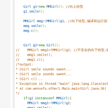
Girl
g1
=
new
MMGirl
(
)
; 
//
向上转型
g1
.
smile
(
)
;

MMGirl
mmg
=
(
MMGirl
)
g1
; 
//
向下转型,编译和运行皆
mmg
.
smile
(
)
;

mmg
.
c
(
)
;

Girl
g2
=
new
Girl
(
)
//
    MMGirl mmg1=(MMGirl)g2; //不安全的向
//
    mmg1.smile();
//
    mmg1.c();
/*
output:

* CGirl smile sounds sweet...

* CGirl smile sounds sweet...

* CGirl c()...

* Exception in thread "main" java.lang.ClassCast
*/
if
(
g2
instanceof
MMGirl
)
{
MMGirl
mmg1
=
(
MMGirl
)
g2
; 

mmg1
.
smile
(
)
;
