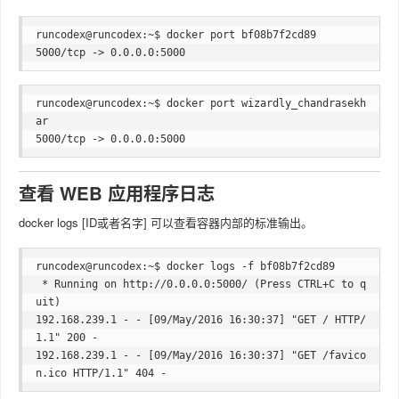
runcodex@runcodex:~$ docker port bf08b7f2cd89

runcodex@runcodex:~$ docker port wizardly_chandrasekh
ar

查看 WEB 应用程序日志
docker logs [ID或者名字] 可以查看容器内部的标准输出。
runcodex@runcodex:~$ docker logs -f bf08b7f2cd89

 * Running on http://0.0.0.0:5000/ (Press CTRL+C to q
uit)

192.168.239.1 - - [09/May/2016 16:30:37] "GET / HTTP/
1.1" 200 -

192.168.239.1 - - [09/May/2016 16:30:37] "GET /favico