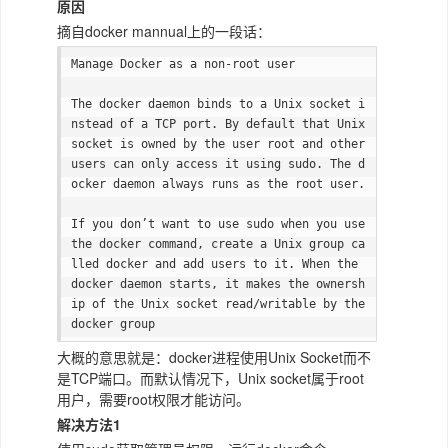
原因
摘自docker mannual上的一段话：
Manage Docker as a non-root user

The docker daemon binds to a Unix socket i
nstead of a TCP port. By default that Unix 
socket is owned by the user root and other 
users can only access it using sudo. The d
ocker daemon always runs as the root user.

If you don’t want to use sudo when you use 
the docker command, create a Unix group ca
lled docker and add users to it. When the 
docker daemon starts, it makes the ownersh
ip of the Unix socket read/writable by the 
docker group
大概的意思就是：docker进程使用Unix Socket而不
是TCP端口。而默认情况下，Unix socket属于root
用户，需要root权限才能访问。
解决方法1