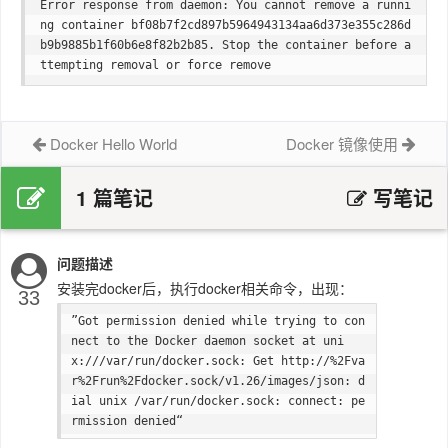
Error response from daemon: You cannot remove a runni
ng container bf08b7f2cd897b5964943134aa6d373e355c286d
b9b9885b1f60b6e8f82b2b85. Stop the container before a
Docker Hello World
Docker 镜像使用
1 篇笔记
写笔记
问题描述
安装完docker后，执行docker相关命令，出现：
33
”Got permission denied while trying to con
nect to the Docker daemon socket at uni
x:///var/run/docker.sock: Get http://%2Fva
r%2Frun%2Fdocker.sock/v1.26/images/json: d
ial unix /var/run/docker.sock: connect: pe
rmission denied“