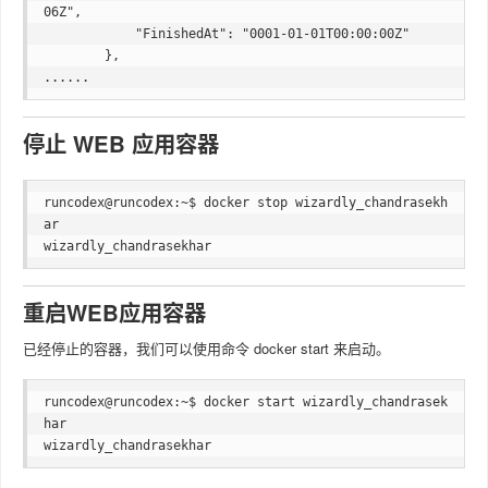
06Z",

            "FinishedAt": "0001-01-01T00:00:00Z"

        },

停止 WEB 应用容器
runcodex@runcodex:~$ docker stop wizardly_chandrasekh
ar   

重启WEB应用容器
已经停止的容器，我们可以使用命令 docker start 来启动。
runcodex@runcodex:~$ docker start wizardly_chandrasek
har
