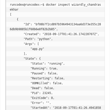
runcodex@runcodex:~$ docker inspect wizardly_chandras
ekhar

[

    {

        "Id": "bf08b7f2cd897b5964943134aa6d373e355c28
6db9b9885b1f60b6e8f82b2b85",

        "Created": "2018-09-17T01:41:26.174228707Z",

        "Path": "python",

        "Args": [

            "app.py"

        ],

        "State": {

            "Status": "running",

            "Running": true,

            "Paused": false,

            "Restarting": false,

            "OOMKilled": false,

            "Dead": false,

            "Pid": 23245,

            "ExitCode": 0,

            "Error": "",

            "StartedAt": "2018-09-17T01:41:26.4941858