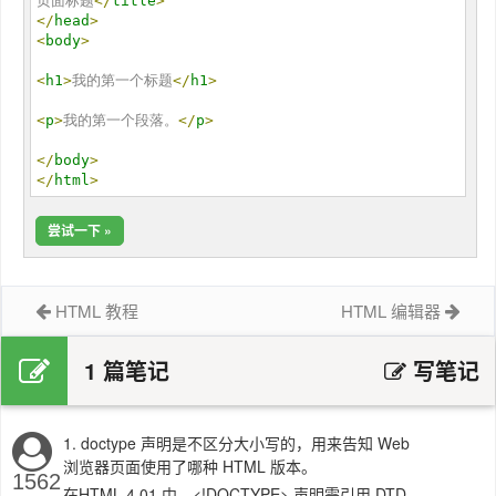
页面标题
</
title
>
</
head
>
<
body
>
<
h1
>
我的第一个标题
</
h1
>
<
p
>
我的第一个段落。
</
p
>
</
body
>
</
html
>
尝试一下 »
HTML 教程
HTML 编辑器
1 篇笔记
写笔记
1. doctype 声明是不区分大小写的，用来告知 Web
浏览器页面使用了哪种 HTML 版本。
1562
在HTML 4.01 中，<!DOCTYPE> 声明需引用 DTD