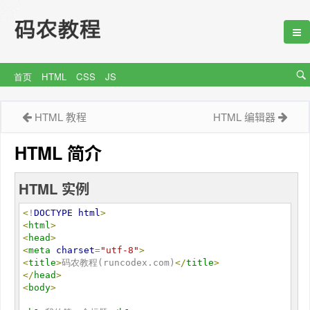
首页
HTML
CSS
JS
HTML 教程
HTML 编辑器
HTML
简介
HTML 实例
<
!
DOCTYPE
html
>
<
html
>
<
head
>
<
meta
charset
=
"
utf-8
"
>
<
title
>
码农教程(runcodex.com)
</
title
>
</
head
>
<
body
>