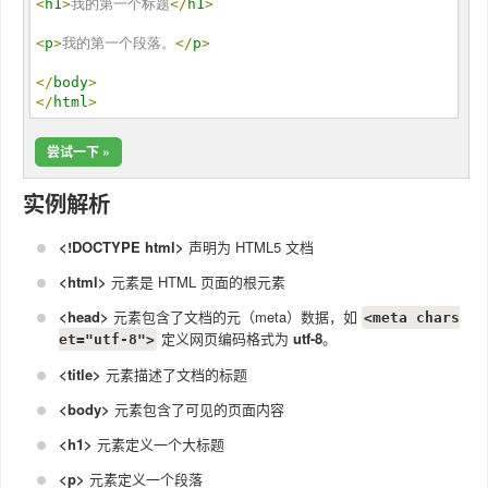
<
h1
>
我的第一个标题
</
h1
>
<
p
>
我的第一个段落。
</
p
>
</
body
>
</
html
>
尝试一下 »
实例解析
<!DOCTYPE html>
声明为 HTML5 文档
<html>
元素是 HTML 页面的根元素
<head>
元素包含了文档的元（meta）数据，如
<meta chars
定义网页编码格式为
utf-8
。
et="utf-8">
<title>
元素描述了文档的标题
<body>
元素包含了可见的页面内容
<h1>
元素定义一个大标题
<p>
元素定义一个段落