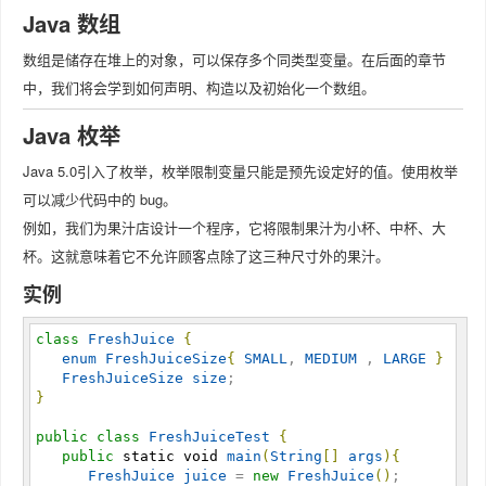
Java 数组
数组是储存在堆上的对象，可以保存多个同类型变量。在后面的章节
中，我们将会学到如何声明、构造以及初始化一个数组。
Java 枚举
Java 5.0引入了枚举，枚举限制变量只能是预先设定好的值。使用枚举
可以减少代码中的 bug。
例如，我们为果汁店设计一个程序，它将限制果汁为小杯、中杯、大
杯。这就意味着它不允许顾客点除了这三种尺寸外的果汁。
实例
class
FreshJuice
{
enum
FreshJuiceSize
{
SMALL
, 
MEDIUM
 , 
LARGE
}
FreshJuiceSize
size
}
public
class
FreshJuiceTest
{
public
static
void
main
(
String
[
]
args
)
{
FreshJuice
juice
 = 
new
FreshJuice
(
)
;
