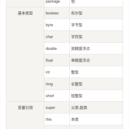
package
包
基本类型
boolean
布尔型
byte
字节型
char
字符型
double
双精度浮点
float
单精度浮点
int
整型
long
长整型
short
短整型
变量引用
super
父类,超类
this
本类