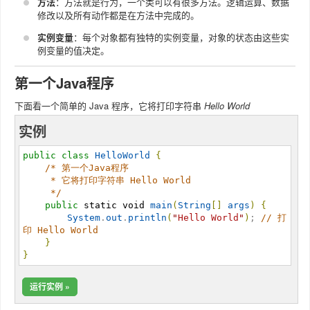
方法
：方法就是行为，一个类可以有很多方法。逻辑运算、数据
修改以及所有动作都是在方法中完成的。
实例变量
：每个对象都有独特的实例变量，对象的状态由这些实
例变量的值决定。
第一个Java程序
下面看一个简单的 Java 程序，它将打印字符串
Hello World
实例
public
class
HelloWorld
{
/*
 第一个Java程序

     * 它将打印字符串 Hello World

*/
public
static
void
main
(
String
[
]
args
)
{
System
.
out
.
println
(
"
Hello World
"
)
; 
//
 打
印 Hello World
}
}
运行实例 »