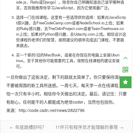
ode.js，Rails或Django）。除非你自己明确知道自己该学哪种语
言，否则我推荐你学习JavaScript，因为它使用最广泛。
选择一门在线课程。这里有一些选项供你选择：如果对JavaScrip
t感兴趣，去FreeCodeCamp.com或者NodeSchool.io上找；如果
对Ruby感兴趣，去TheOdinProject.com或者TeamTreehouse.co
m上找；如果对Python感兴趣，去Udacity.com上找。相信设计这
些课程的老师们的智慧，按照建议的顺序完成这门课程，不要跳
来跳去。
买一个新的/旧的MacBook，或者在你现在的电脑上安装Ubuntu L
inux。至于其他你可能需要的工具，按照在线课程的建议安装即
可。
一旦你做出了这些决定，剩下的路就太简单了。你只要保持清醒，
不要被周围的新工具所迷惑。一周七天，每天学一点在线课程，哪
怕一次只有半小时。相信你今天做出的决定。最后，请记住：只要
有耐心，任何能干的人都能成为绝世coder，当然也包括你。
来源：http://code.csdn.net/news/2822796
←
年底跳槽好吗？
11件只有程序员才能理解的事情
→