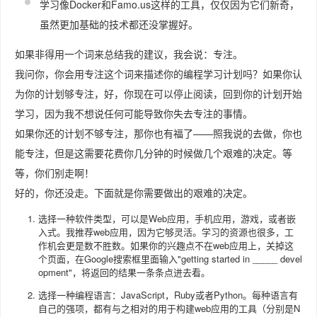
学习像Docker和Famo.us这样的工具，仅仅因为它们新奇，
虽然更加基础的技术都还没掌握好。
如果非得用一个词来总结我的建议，我会说：专注。
我问你，你会用专注这个词来描述你的编程学习计划吗？如果你认
为你的计划够专注，好，你现在可以停止阅读，回到你的计划开始
学习，因为我不想说任何可能导致你失去专注的事情。
如果你还的计划不够专注，那你也有福了——照我说的去做，你也
能专注，但是这需要花费你几分钟的时候做几个艰难的决定。等
等，你们别走啊！
好的，你还没走。下面就是你需要做出的艰难的决定。
选择一种软件类型，可以是Web应用，手机应用，游戏，或者嵌
入式。我推荐web应用，因为它够灵活。学习的资源也很多，工
作机会更是数不胜数。如果你的兴趣点不在web应用上，关掉这
个页面，在Google搜索框里面输入"getting started in _____ devel
opment"，将返回的结果一条条点进去看。
选择一种编程语言：JavaScript，Ruby或者Python。每种语言有
自己的强项，都有与之相对的用于构建web应用的工具（分别是N