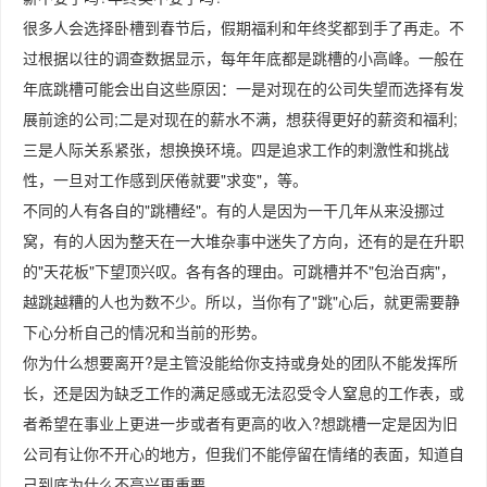
很多人会选择卧槽到春节后，假期福利和年终奖都到手了再走。不
过根据以往的调查数据显示，每年年底都是跳槽的小高峰。一般在
年底跳槽可能会出自这些原因：一是对现在的公司失望而选择有发
展前途的公司;二是对现在的薪水不满，想获得更好的薪资和福利;
三是人际关系紧张，想换换环境。四是追求工作的刺激性和挑战
性，一旦对工作感到厌倦就要"求变"，等。
不同的人有各自的"跳槽经"。有的人是因为一干几年从来没挪过
窝，有的人因为整天在一大堆杂事中迷失了方向，还有的是在升职
的"天花板"下望顶兴叹。各有各的理由。可跳槽并不"包治百病"，
越跳越糟的人也为数不少。所以，当你有了"跳"心后，就更需要静
下心分析自己的情况和当前的形势。
你为什么想要离开?是主管没能给你支持或身处的团队不能发挥所
长，还是因为缺乏工作的满足感或无法忍受令人窒息的工作表，或
者希望在事业上更进一步或者有更高的收入?想跳槽一定是因为旧
公司有让你不开心的地方，但我们不能停留在情绪的表面，知道自
己到底为什么不高兴更重要。