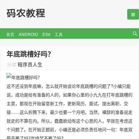
首页
ANDROID
ES6
工具
年底跳槽好吗？
分类
程序员人生
这不还没到年底嘛，怎么就开始谈论年底跳槽的问题了?小编只能
说，成功是给有准备的人的，如果你心里的小九九在打年底跳槽的
主意，那现在开始留意新工作，更新简历、面试、提出离职、交
接……这么折腾下来，最少也要一个月吧。当然，裸辞的准备说走
就走的不算在内。所以，蠢蠢欲动有这个心思的人，早就在考虑这
个问题了。在开始正题前，小编还是必须负责任地问一句：年底双
薪不要了吗?年终奖不要了吗?