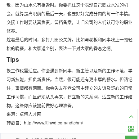
散，因为山水总有相逢时。你要抓住这个表现自己职业水准的机
会。就算是离职前的最后一天，也要好好完成分内的每一件事情。
交接工作时要认真负责，留档备案，让旧公司的人们认可你的职业
修养。
趁着最后的时间，多打几圈公关牌。比如与老板和同事吃上一顿轻
松的晚餐，和大家道个别，表达一下对大家的眷恋之情。
Tips
换工作也需适应。你会遇到新同事、新主管以及新的工作环境，学
习新技能，担负新责任。当然，很可能还有更丰厚的薪水。但请记
住，事情都有两面。你会失去在老公司中建立的友谊及舒心的日常
工作习惯，而且必须从头再来，建立新的关系网，适应新的工作结
构。这些你应该提前做好心理准备。
来源：卓博人才网
转载自：http://www.itjhwd.com/ndtchm/