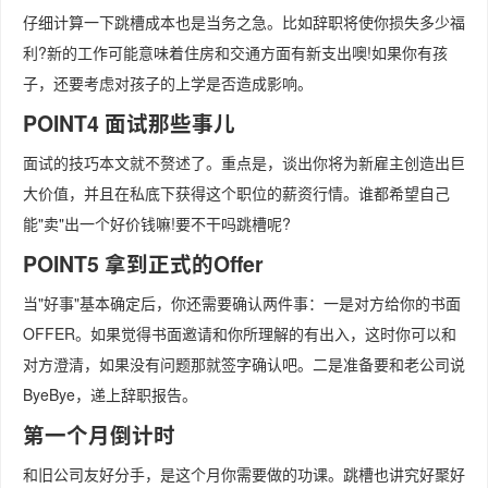
仔细计算一下跳槽成本也是当务之急。比如辞职将使你损失多少福
利?新的工作可能意味着住房和交通方面有新支出噢!如果你有孩
子，还要考虑对孩子的上学是否造成影响。
POINT4 面试那些事儿
面试的技巧本文就不赘述了。重点是，谈出你将为新雇主创造出巨
大价值，并且在私底下获得这个职位的薪资行情。谁都希望自己
能"卖"出一个好价钱嘛!要不干吗跳槽呢?
POINT5 拿到正式的Offer
当"好事"基本确定后，你还需要确认两件事：一是对方给你的书面
OFFER。如果觉得书面邀请和你所理解的有出入，这时你可以和
对方澄清，如果没有问题那就签字确认吧。二是准备要和老公司说
ByeBye，递上辞职报告。
第一个月倒计时
和旧公司友好分手，是这个月你需要做的功课。跳槽也讲究好聚好