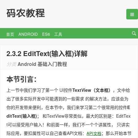
首页
ANDROID
ES6
工具
2.3.2 EditText(输入框)详解
分类
Android 基础入门教程
本节引言：
上一节中我们学习了第一个 UI控件
TextView（文本框）
，文中给
出了很多实际开发中可能遇到的一些需求 的解决方法，应该会为
你的开发带来便利，在本节中，我们来学习第二个很常用的控件
E
ditText(输入框)
； 和TextView非常类似，最大的区别是：EditTex
t可以接受用户输入！和前面一样，我们不一个个讲属性， 只讲实
际应用，要扣属性可以自己查看API文档：
；那么开始本节
API文档