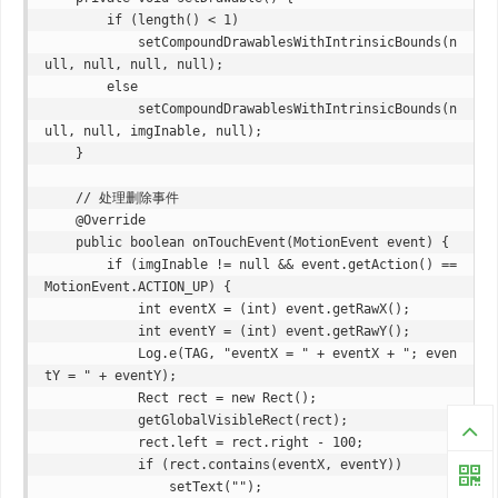
        if (length() < 1)

            setCompoundDrawablesWithIntrinsicBounds(n
ull, null, null, null);

        else

            setCompoundDrawablesWithIntrinsicBounds(n
ull, null, imgInable, null);

    }

    // 处理删除事件

    @Override

    public boolean onTouchEvent(MotionEvent event) {

        if (imgInable != null && event.getAction() == 
MotionEvent.ACTION_UP) {

            int eventX = (int) event.getRawX();

            int eventY = (int) event.getRawY();

            Log.e(TAG, "eventX = " + eventX + "; even
tY = " + eventY);

            Rect rect = new Rect();

            getGlobalVisibleRect(rect);

            rect.left = rect.right - 100;

            if (rect.contains(eventX, eventY))

                setText("");
