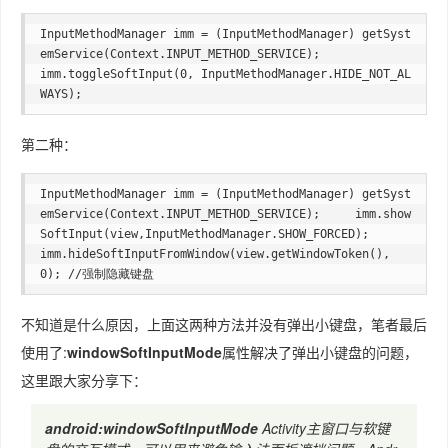
InputMethodManager imm = (InputMethodManager) getSyst
emService(Context.INPUT_METHOD_SERVICE);

imm.toggleSoftInput(0, InputMethodManager.HIDE_NOT_AL
第二种：
InputMethodManager imm = (InputMethodManager) getSyst
emService(Context.INPUT_METHOD_SERVICE);     imm.show
SoftInput(view,InputMethodManager.SHOW_FORCED);  

imm.hideSoftInputFromWindow(view.getWindowToken(), 
不知道是什么原因，上面这两种方法并没有弹出小键盘，笔者最后
使用了:
windowSoftInputMode
属性解决了弹出小键盘的问题，
这里跟大家分享下：
android:windowSoftInputMode
Activity主窗口与软键