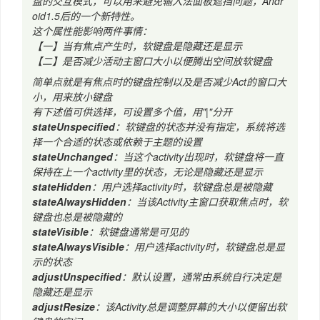
盘的交互模式，可以用来避免输入法面板遮挡问题，Andr
oid1.5后的一个新特性。
这个属性能影响两件事情：
【一】当有焦点产生时，软键盘是隐藏还是显示
【二】是否减少活动主窗口大小以便腾出空间放软键盘
简单点就是有焦点时的键盘控制以及是否减少Act的窗口大
小，用来放小键盘
有下述值可供选择，可设置多个值，用"|"分开
stateUnspecified
：软键盘的状态并没有指定，系统将选
择一个合适的状态或依赖于主题的设置
stateUnchanged
：当这个activity出现时，软键盘将一直
保持在上一个activity里的状态，无论是隐藏还是显示
stateHidden
：用户选择activity时，软键盘总是被隐藏
stateAlwaysHidden
：当该Activity主窗口获取焦点时，软
键盘也总是被隐藏的
stateVisible
：软键盘通常是可见的
stateAlwaysVisible
：用户选择activity时，软键盘总是显
示的状态
adjustUnspecified
：默认设置，通常由系统自行决定是
隐藏还是显示
adjustResize
：该Activity总是调整屏幕的大小以便留出软