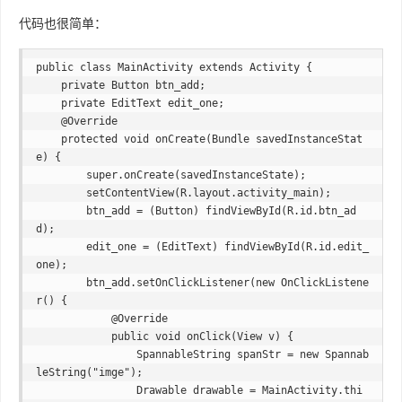
代码也很简单：
public class MainActivity extends Activity {

    private Button btn_add;

    private EditText edit_one;

    @Override

    protected void onCreate(Bundle savedInstanceStat
e) {

        super.onCreate(savedInstanceState);

        setContentView(R.layout.activity_main);

        btn_add = (Button) findViewById(R.id.btn_ad
d);

        edit_one = (EditText) findViewById(R.id.edit_
one);

        btn_add.setOnClickListener(new OnClickListene
r() {

            @Override

            public void onClick(View v) {

                SpannableString spanStr = new Spannab
leString("imge");

                Drawable drawable = MainActivity.thi