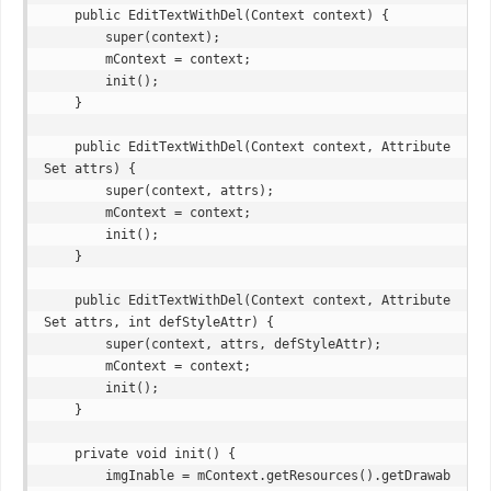
    public EditTextWithDel(Context context) {

        super(context);

        mContext = context;

        init();

    }

    public EditTextWithDel(Context context, Attribute
Set attrs) {

        super(context, attrs);

        mContext = context;

        init();

    }

    public EditTextWithDel(Context context, Attribute
Set attrs, int defStyleAttr) {

        super(context, attrs, defStyleAttr);

        mContext = context;

        init();

    }

    private void init() {

        imgInable = mContext.getResources().getDrawab