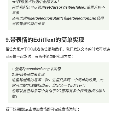
ext获得焦点时选中全部文本！
另外我们还可以调用
setCursorVisible(false)
;设置光标不
显示
还可以调用g
etSelectionStart()
和
getSelectionEnd
获得
当前光标的前后位置
9.带表情的EditText的简单实现
相信大家对于QQ或者微信很熟悉吧，我们发送文本的时候可以连
同表情一起发送，有两种简单的实现方式：
1.使用SpannableString来实现
2.使用Html类来实现
这里笔者用的是第一种，这里只实现一个简单的效果，大
家可以把方法抽取出来，自定义一个EditText；
也可以自己动手写个类似于QQ那样有多个表情选择的输入
框！
看下效果图(点击添加表情即可完成表情添加)：