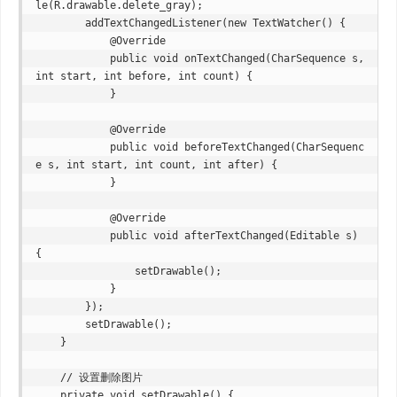
le(R.drawable.delete_gray);

        addTextChangedListener(new TextWatcher() {

            @Override

            public void onTextChanged(CharSequence s, 
int start, int before, int count) {

            }

            @Override

            public void beforeTextChanged(CharSequenc
e s, int start, int count, int after) {

            }

            @Override

            public void afterTextChanged(Editable s) 
{

                setDrawable();

            }

        });

        setDrawable();

    }

    // 设置删除图片

    private void setDrawable() {
