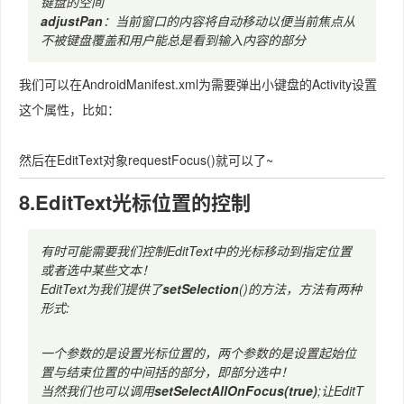
键盘的空间
adjustPan
：当前窗口的内容将自动移动以便当前焦点从
不被键盘覆盖和用户能总是看到输入内容的部分
我们可以在AndroidManifest.xml为需要弹出小键盘的Activity设置
这个属性，比如：
然后在EditText对象requestFocus()就可以了~
8.EditText光标位置的控制
有时可能需要我们控制EditText中的光标移动到指定位置
或者选中某些文本！
EditText为我们提供了
setSelection
()的方法，方法有两种
形式:
一个参数的是设置光标位置的，两个参数的是设置起始位
置与结束位置的中间括的部分，即部分选中！
当然我们也可以调用
setSelectAllOnFocus(true)
;让EditT