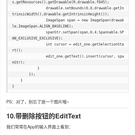
s.getResources().getDrawable(R.drawable.f045);

                drawable.setBounds(0,0,drawable.getIn
trinsicWidth(),drawable.getIntrinsicHeight());

                ImageSpan span = new ImageSpan(drawab
le,ImageSpan.ALIGN_BASELINE);

                spanStr.setSpan(span,0,4,Spannable.SP
AN_EXCLUSIVE_EXCLUSIVE);

                int cursor = edit_one.getSelectionSta
rt();

                edit_one.getText().insert(cursor, spa
nStr);

            }

        });

    }

PS：对了，别忘了放一个图片哦~
10.带删除按钮的EditText
我们常常在App的输入界面上看到：