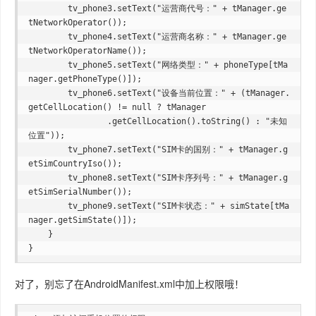
        tv_phone3.setText("运营商代号：" + tManager.ge
tNetworkOperator());

        tv_phone4.setText("运营商名称：" + tManager.ge
tNetworkOperatorName());

        tv_phone5.setText("网络类型：" + phoneType[tMa
nager.getPhoneType()]);

        tv_phone6.setText("设备当前位置：" + (tManager.
getCellLocation() != null ? tManager

                .getCellLocation().toString() : "未知
位置"));

        tv_phone7.setText("SIM卡的国别：" + tManager.g
etSimCountryIso());

        tv_phone8.setText("SIM卡序列号：" + tManager.g
etSimSerialNumber());

        tv_phone9.setText("SIM卡状态：" + simState[tMa
nager.getSimState()]);

    }

对了，别忘了在AndroidManifest.xml中加上权限哦！