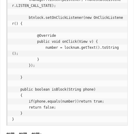
r.LISTEN_CALL_STATE);  

        btnlock.setOnClickListener(new OnClickListene
r() {  

            @Override  

            public void onClick(View v) {  

                number = locknum.getText().toString
();                

            }  

        });  

    }  

    public boolean isBlock(String phone)  

    {  

        if(phone.equals(number))return true;  

        return false;  

    }  
