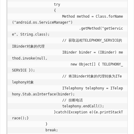
                    try  

                    {  

                        Method method = Class.forName
("android.os.ServiceManager")  

                                .getMethod("getServic
e", String.class);  

                        // 获取远程TELEPHONY_SERVICE的
IBinder对象的代理  

                        IBinder binder = (IBinder) me
thod.invoke(null,  

                            new Object[] { TELEPHONY_
SERVICE });  

                        // 将IBinder对象的代理转换为ITe
lephony对象  

                        ITelephony telephony = ITelep
hony.Stub.asInterface(binder);  

                        // 挂断电话  

                        telephony.endCall();  

                    }catch(Exception e){e.printStackT
race();}  

                }  

                break;  
