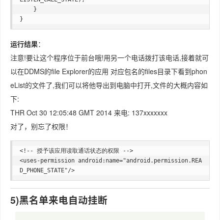
    }  

运行结果
：
注意!要让这个程序位于前台哦!用另一个电话拨打该电话,接着就可
以在DDMS的file Explorer的应用 对应包名的files目录下看到phon
eList的文件了,我们可以将他导出到电脑中打开,文件的大概内容如
下:
THR Oct 30 12:05:48 GMT 2014 来电: 137xxxxxxx
对了，别忘了权限！
<!-- 授予该应用读取通话状态的权限 -->  

<uses-permission android:name="android.permission.REA
5)黑名单来电自动挂断