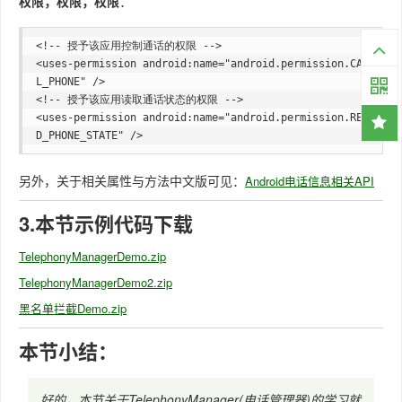
权限，权限，权限
：
<!-- 授予该应用控制通话的权限 -->  

<uses-permission android:name="android.permission.CAL
L_PHONE" />    

<!-- 授予该应用读取通话状态的权限 -->  

<uses-permission android:name="android.permission.REA
另外，关于相关属性与方法中文版可见：
Android电话信息相关API
3.本节示例代码下载
TelephonyManagerDemo.zip
TelephonyManagerDemo2.zip
黑名单拦截Demo.zip
本节小结：
好的，本节关于TelephonyManager(电话管理器)的学习就