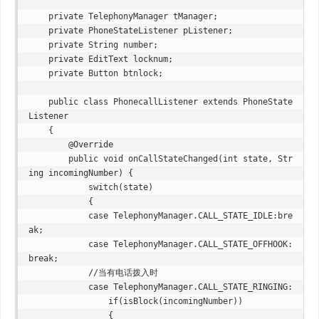
    private TelephonyManager tManager;  

    private PhoneStateListener pListener;  

    private String number;  

    private EditText locknum;  

    private Button btnlock;  

    public class PhonecallListener extends PhoneState
Listener  

    {  

        @Override  

        public void onCallStateChanged(int state, Str
ing incomingNumber) {  

            switch(state)  

            {  

            case TelephonyManager.CALL_STATE_IDLE:bre
ak;  

            case TelephonyManager.CALL_STATE_OFFHOOK:
break;  

            //当有电话拨入时  

            case TelephonyManager.CALL_STATE_RINGING:  

                if(isBlock(incomingNumber))  

                {  
