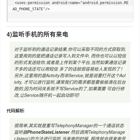
 <uses-permission android:name="android.permission.RE
AD_PHONE_STATE"/>

4)监听手机的所有来电
对于监听到的通话记录结果,你可以采取不同的方式获取到,
这里用到的是把通话记录写入到文件中, 而你也可以以短信
的形式发送给你,或者是上传到某个平台,当然如果通信记录
不多的话还可以用短信 多了的话就很容易给人发现的了！
另外,这里用的是Activity而非Service,就是说要打开这个Act
ivity, 才可以进行监听,通常我们的需求都是要偷偷滴在后台
跑的,因为时间关系就不写Service的了,如果需要 可自行修
改,让Service随开机一起启动即可!
代码解析
:
很简单,其实就是重写TelephonyManager的一个通话状态
监听器
PhoneStateListener
然后调用TelephonyManage
r.listen()的方法进行监听,当来电的时候, 程序就会将来电号