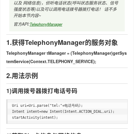
以及 网络信息)，侦听电话状态(呼叫状态服务状态、信号
强度状态等)以及可以调用电话拨号器拨打电话！ 话不多
开始本节内容~
官方API:
TelephonyManager
1.获得TelephonyManager的服务对象
TelephonyManager tManager = (TelephonyManager)getSys
temService(Context.TELEPHONY_SERVICE);
2.用法示例
1)调用拨号器拨打电话号码
Uri uri=Uri.parse("tel:"+电话号码);    

Intent intent=new Intent(Intent.ACTION_DIAL,uri);    
