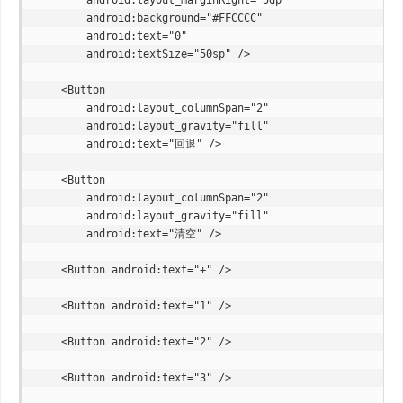
        android:background="#FFCCCC"

        android:text="0"

        android:textSize="50sp" />

    <Button

        android:layout_columnSpan="2"

        android:layout_gravity="fill"

        android:text="回退" />

    <Button

        android:layout_columnSpan="2"

        android:layout_gravity="fill"

        android:text="清空" />

    <Button android:text="+" />

    <Button android:text="1" />

    <Button android:text="2" />

    <Button android:text="3" />
