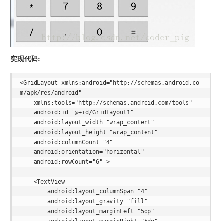
实现代码:
<GridLayout xmlns:android="http://schemas.android.co
m/apk/res/android"

    xmlns:tools="http://schemas.android.com/tools"

    android:id="@+id/GridLayout1"

    android:layout_width="wrap_content"

    android:layout_height="wrap_content"

    android:columnCount="4"

    android:orientation="horizontal"

    android:rowCount="6" >

    <TextView

        android:layout_columnSpan="4"

        android:layout_gravity="fill"

        android:layout_marginLeft="5dp"

        android:layout_marginRight="5dp"
