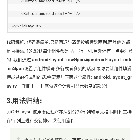
    <Button android:text="0" />

    <Button android:text="=" />

代码解析:
代码很简单,只是回退与清楚按钮横跨两列,而其他的都
是直接添加的,默认每个组件都是 占一行一列,另外还有一点要注意
的: 我们通过:
android:layout_rowSpan
与
android:layout_colu
mnSpan
设置了组件横跨 多行或者多列的话,如果你要让组件填满
横越过的行或列的话,需要添加下面这个属性:
android:layout_gr
avity = "fill"
！！！就像这个计算机显示数字的部分!
3.用法归纳:
①GridLayout使用虚细线将布局划分为行,列和单元格,同时也支持
在行,列上进行交错排列 ②使用流程:
step 1:先定义组件的对其方式 android:orientation 水