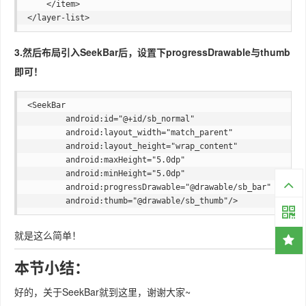
    </item>

3.然后布局引入SeekBar后，设置下progressDrawable与thumb
即可！
<SeekBar

        android:id="@+id/sb_normal"

        android:layout_width="match_parent"

        android:layout_height="wrap_content"

        android:maxHeight="5.0dp"

        android:minHeight="5.0dp"

        android:progressDrawable="@drawable/sb_bar"

就是这么简单！
本节小结：
好的，关于SeekBar就到这里，谢谢大家~