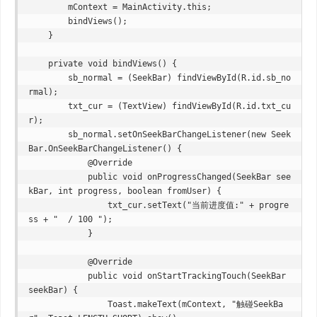
        mContext = MainActivity.this;

        bindViews();

    }

    private void bindViews() {

        sb_normal = (SeekBar) findViewById(R.id.sb_no
rmal);

        txt_cur = (TextView) findViewById(R.id.txt_cu
r);

        sb_normal.setOnSeekBarChangeListener(new Seek
Bar.OnSeekBarChangeListener() {

            @Override

            public void onProgressChanged(SeekBar see
kBar, int progress, boolean fromUser) {

                txt_cur.setText("当前进度值:" + progre
ss + "  / 100 ");

            }

            @Override

            public void onStartTrackingTouch(SeekBar 
seekBar) {

                Toast.makeText(mContext, "触碰SeekBa