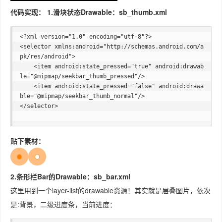
代码实现：
1.滑块状态Drawable：sb_thumb.xml
<?xml version="1.0" encoding="utf-8"?>

<selector xmlns:android="http://schemas.android.com/a
pk/res/android">

    <item android:state_pressed="true" android:drawab
le="@mipmap/seekbar_thumb_pressed"/>

    <item android:state_pressed="false" android:drawa
ble="@mipmap/seekbar_thumb_normal"/>

</selector>

贴下素材：
2.条形栏Bar的Drawable：sb_bar.xml
这里用到一个layer-list的drawable资源！其实就是层叠图片，依次
是:背景，二级进度条，当前进度：