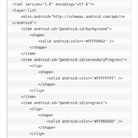
<?xml version="1.0" encoding="utf-8"?>

<layer-list

    xmlns:android="http://schemas.android.com/apk/re
s/android">

    <item android:id="@android:id/background">

        <shape>

            <solid android:color="#FFFFD042" />

        </shape>

    </item>

    <item android:id="@android:id/secondaryProgress">

        <clip>

            <shape>

                <solid android:color="#FFFFFFFF" />

            </shape>

        </clip>

    </item>

    <item android:id="@android:id/progress">

        <clip>

            <shape>

                <solid android:color="#FF96E85D" />

            </shape>

        </clip>
